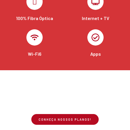
100% Fibra Óptica
Internet + TV
Wi-Fi6
Apps
Conecte-se com uma internet
100% Fibra Óptica!
Na JL Telecom você navega com a melhor qualidade,
com mais velocidade e estabilidade.
CONHEÇA NOSSOS PLANOS!