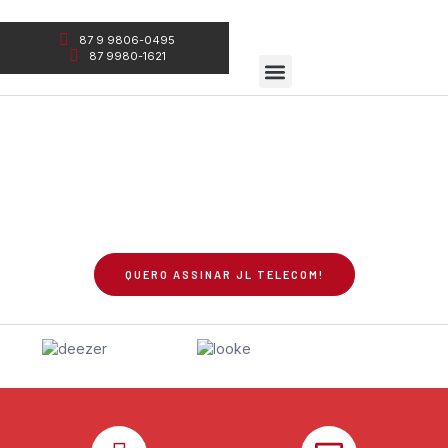
87 9 9806-0495
87 9980-1621
JL TELECOM - 100% FIBRA ÓPTICA
Conexão de verdade é aqui na
JL Telecom!
Os melhores planos, com os melhores apps do
mercado, tudo dentro de um único plano!
QUERO ASSINAR JL TELECOM!